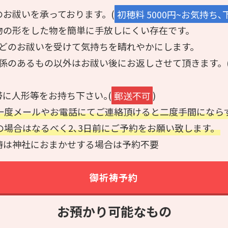
お祓いを承っております。(
初穂料 5000円~お気持ち
物の形をした物を簡単に手放しにくい存在です。
などのお祓いを受けて気持ちを晴れやかにします。
係のあるもの以外はお祓い後にお返しさせて頂きます。(初穂
に人形等をお持ち下さい｡(
郵送不可
)
一度メールやお電話にてご連絡頂けると二度手間になら
場合はなるべく2､3日前にご予約をお願い致します。
祷は神社におまかせする場合は予約不要
御祈祷予約
お預かり可能なもの