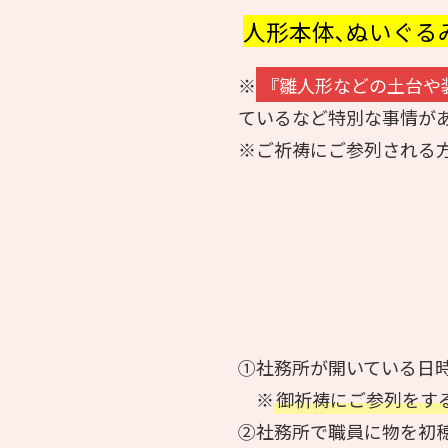
人形本体､
ぬいぐる
※
『雛人形などの土台や
ているなど特別な事情が
※ご祈祷にご参列される方
①社務所が開いている日
※
御祈祷にご参列をす
②社務所で職員に物を初