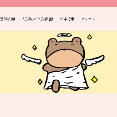
理御祈祷)
人形祓い(人形供養)
年中行事
アクセス