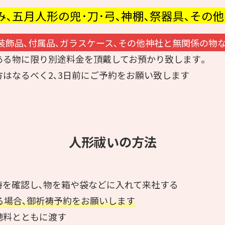
み
､
五月人形の兜･刀･弓､神棚､祭器具､その
装飾品､付属品､ガラスケース､その他神社と無関係の物
ある物に限り別途料金を頂戴してお預かり致します｡
はなるべく2､3日前にご予約をお願い致します
人形祓いの方法
時を確認し､物を箱や袋などに入れて来社する
る場合､御祈祷予約をお願いします
穂料とともに渡す