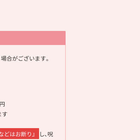
場合がございます｡
0円
ます
などはお断り』
し､呪