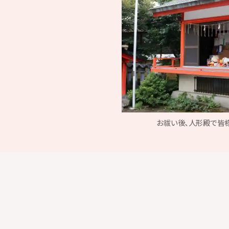
お祓い後､人形殿で皆