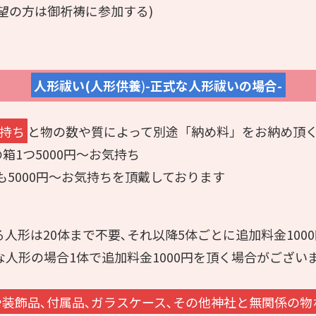
望の方は御祈祷に参加する)
人形祓い(人形供養
)
-正式な人形祓いの場合-
気持ち
と物の数や質によって別途「納め料」をお納め頂く
の箱1つ5000円～お気持ち
も5000円～お気持ちを頂戴しております
る人形は20体まで不要､それ以降5体ごとに追加料金100
な人形の場合1体で追加料金1000円を頂く場合がござい
装飾品､付属品､ガラスケース､その他神社と無関係の物