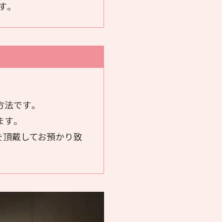
す｡
方法です｡
ます｡
を頂戴してお預かり致