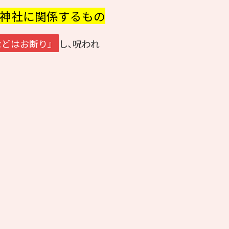
他神社に関係するもの
などはお断り』
し､呪われ