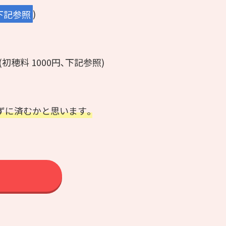
､下記参照
)
料 1000円､下記参照)
ずに済むかと思います｡