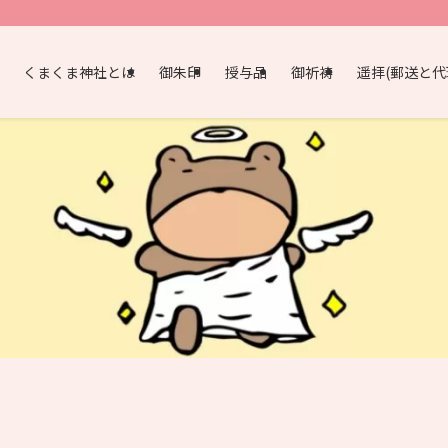
くまくま神社とは
御朱印
授与品
御祈祷
遥拝(郵送と代