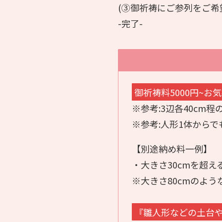
(③御祈祷にご参列をご希
-完了-
御祈祷料5000円~お
※参考:3辺各40cm程
※参考:人形1体からで
【別途納め料一例】
・大きさ30cmを超え
※大きさ80cmのよう
『雛人形などの土台や